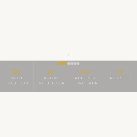
67
35+
20+
6
JAHRE
AKTIVE
AUFTRITTE
REGISTER
TRADITION
MITGLIEDER
PRO JAHR
Datenschutz
Diese Website nutzt keine Cookies und kein Tracking.
Für die Karte auf der Kontaktseite laden wir Inhalte von
OpenStreetMap. Weitere Infos in unserer