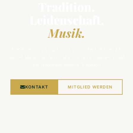
Tradition.
Foto:
Leidenschaft.
OM-
Online
Musik.
Der Spielmannszug Lohne verbindet seit über 65
Jahren Menschen durch Marschmusik, Gemeinschaft
und niedersächsische Tradition.
KONTAKT
MITGLIED WERDEN